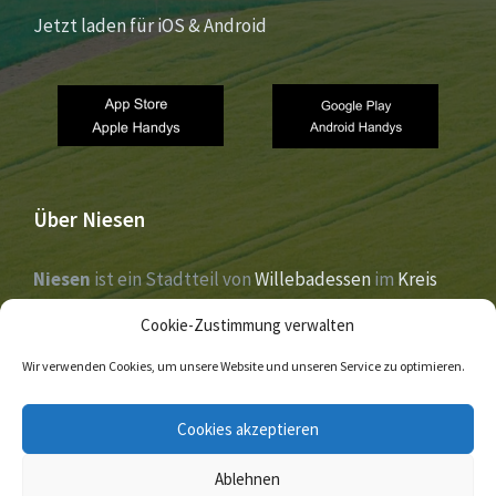
Jetzt laden für iOS & Android
Über Niesen
Niesen
ist ein Stadtteil von
Willebadessen
im
Kreis
Höxter
,
Nordrhein-Westfalen
. Der Ort liegt im Tal der
Cookie-Zustimmung verwalten
Nethe
und wurde 1273 erstmals urkundlich erwähnt.
Wir verwenden Cookies, um unsere Website und unseren Service zu optimieren.
E-
Facebook
Twitter
Cookies akzeptieren
Mail
Ablehnen