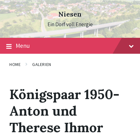
Skip
Skip
Skip
to
to
to
Niesen
content
main
footer
navigation
Ein Dorf voll Energie
Menu
HOME
GALERIEN
Königspaar 1950-
Anton und
Therese Ihmor