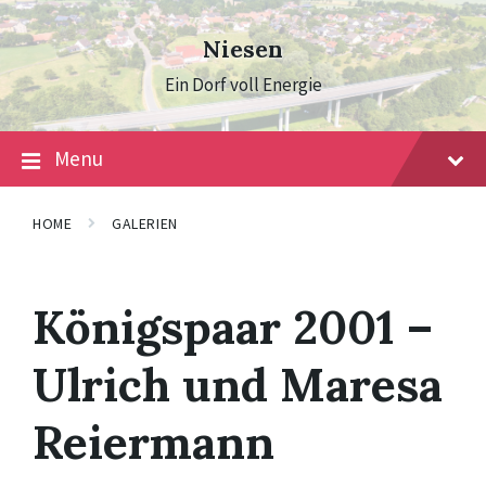
Skip
Skip
Skip
to
to
to
Niesen
content
main
footer
navigation
Ein Dorf voll Energie
Menu
HOME
GALERIEN
Königspaar 2001 –
Ulrich und Maresa
Reiermann