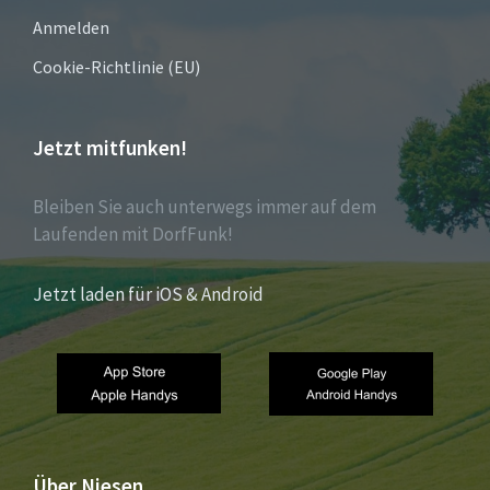
Anmelden
Cookie-Richtlinie (EU)
Jetzt mitfunken!
Bleiben Sie auch unterwegs immer auf dem
Laufenden mit DorfFunk!
Jetzt laden für iOS & Android
Über Niesen