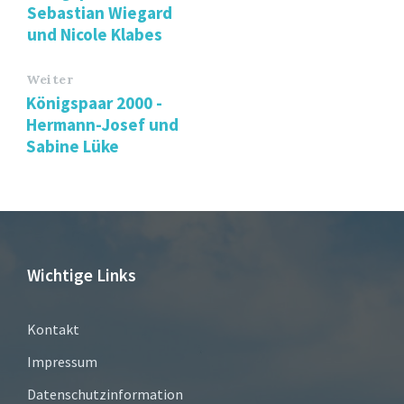
Sebastian Wiegard
und Nicole Klabes
Weiter
Königspaar 2000 -
Hermann-Josef und
Sabine Lüke
Wichtige Links
Kontakt
Impressum
Datenschutzinformation