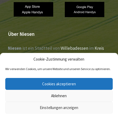
Über Niesen
Niesen
ist ein Stadtteil von
Willebadessen
im
Kreis
Höxter
,
Nordrhein-Westfalen
. Der Ort liegt im Tal der
Cookie-Zustimmung verwalten
Nethe
und wurde 1273 erstmals urkundlich erwähnt.
Wir verwenden Cookies, um unsere Website und unseren Service zu optimieren.
E-
Facebook
Twitter
Cookies akzeptieren
Mail
Ablehnen
© 2026 Niesen
Einstellungen anzeigen