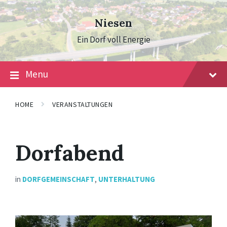
Skip
Skip
Skip
to
to
to
Niesen
content
main
footer
navigation
Ein Dorf voll Energie
Menu
HOME
VERANSTALTUNGEN
Dorfabend
in
DORFGEMEINSCHAFT
,
UNTERHALTUNG