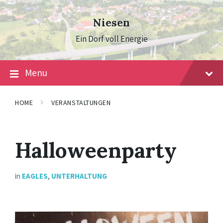
Skip
Skip
Skip
to
to
to
Niesen
content
main
footer
navigation
Ein Dorf voll Energie
Menu
HOME
VERANSTALTUNGEN
Halloweenparty
in
EAGLES
,
UNTERHALTUNG