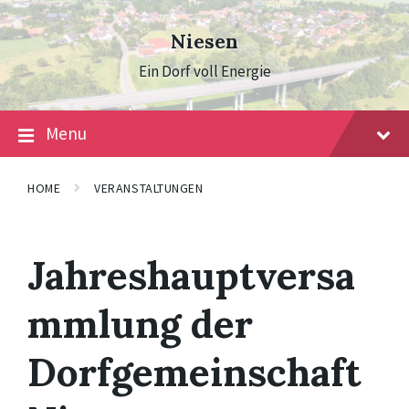
Skip
Skip
Skip
to
to
to
Niesen
content
main
footer
navigation
Ein Dorf voll Energie
Menu
HOME
VERANSTALTUNGEN
Jahreshauptversa
mmlung der
Dorfgemeinschaft