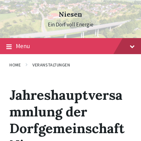
Skip
Skip
Skip
to
to
to
Niesen
content
main
footer
navigation
Ein Dorf voll Energie
Menu
HOME
VERANSTALTUNGEN
Jahreshauptversa
mmlung der
Dorfgemeinschaft