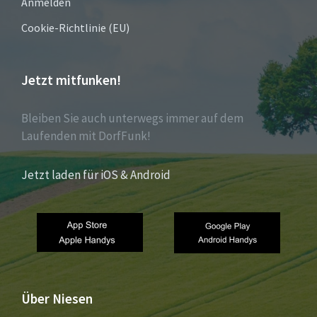
Anmelden
Cookie-Richtlinie (EU)
Jetzt mitfunken!
Bleiben Sie auch unterwegs immer auf dem
Laufenden mit DorfFunk!
Jetzt laden für iOS & Android
Über Niesen