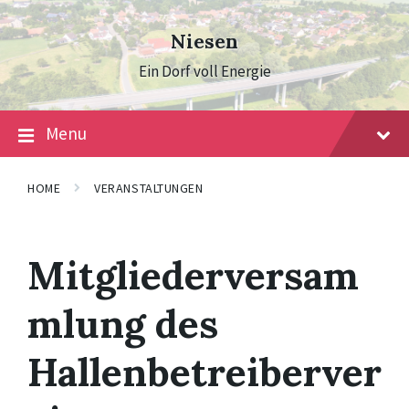
Skip
Skip
Skip
to
to
to
Niesen
content
main
footer
navigation
Ein Dorf voll Energie
Menu
HOME
VERANSTALTUNGEN
Mitgliederversam
mlung des
Hallenbetreiberver