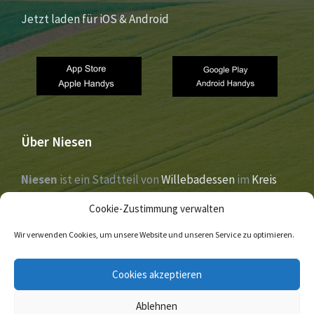
Jetzt laden für iOS & Android
Über Niesen
Niesen
ist ein Stadtteil von
Willebadessen
im
Kreis
Höxter
,
Nordrhein-Westfalen
. Der Ort liegt im Tal der
Cookie-Zustimmung verwalten
Nethe
und wurde 1273 erstmals urkundlich erwähnt.
Wir verwenden Cookies, um unsere Website und unseren Service zu optimieren.
E-
Facebook
Twitter
Cookies akzeptieren
Mail
Ablehnen