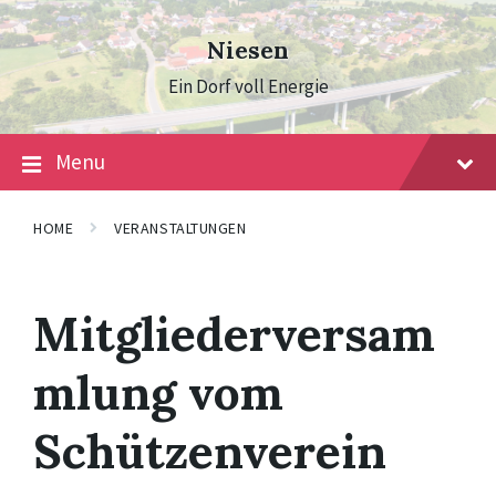
Skip
Skip
Skip
to
to
to
Niesen
content
main
footer
navigation
Ein Dorf voll Energie
Menu
HOME
VERANSTALTUNGEN
Mitgliederversam
mlung vom
Schützenverein