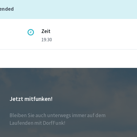
 ended
Zeit
19:30
Jetzt mitfunken!
Bleiben Sie auch unterwegs immer auf dem
Laufenden mit DorfFunk!