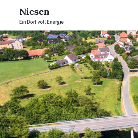
Skip
Skip
Skip
to
to
to
Niesen
content
main
footer
navigation
Ein Dorf voll Energie