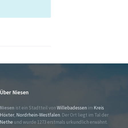
Über Niesen
Niesen
ist ein Stadtteil von
Willebadessen
im
Kreis
Höxter
,
Nordrhein-Westfalen
. Der Ort liegt im Tal der
Nethe
und wurde 1273 erstmals urkundlich erwähnt.