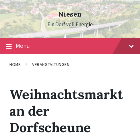
Skip
Skip
Skip
to
to
to
Niesen
content
main
footer
navigation
Ein Dorf voll Energie
Menu
HOME
VERANSTALTUNGEN
Weihnachtsmarkt
an der
Dorfscheune