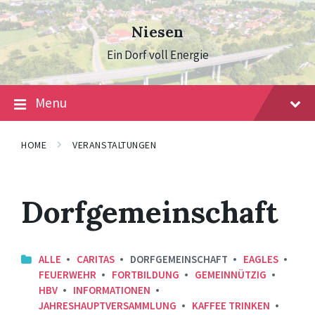
Skip
Skip
Skip
to
to
to
Niesen
content
main
footer
navigation
Ein Dorf voll Energie
Menu
HOME
VERANSTALTUNGEN
Dorfgemeinschaft
ALLE
CARITAS
DORFGEMEINSCHAFT
EAGLES
FEUERWEHR
FORTBILDUNG
GEMEINNÜTZIG
HBV
INFORMATIONEN
JAHRESHAUPTVERSAMMLUNG
KAFFEE TRINKEN