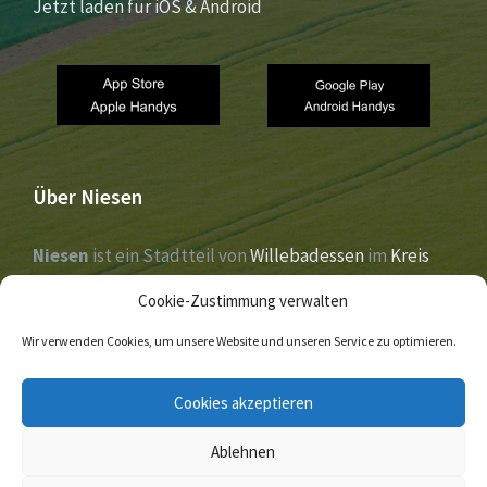
Jetzt laden für iOS & Android
Über Niesen
Niesen
ist ein Stadtteil von
Willebadessen
im
Kreis
Höxter
,
Nordrhein-Westfalen
. Der Ort liegt im Tal der
Cookie-Zustimmung verwalten
Nethe
und wurde 1273 erstmals urkundlich erwähnt.
Wir verwenden Cookies, um unsere Website und unseren Service zu optimieren.
E-
Facebook
Twitter
Cookies akzeptieren
Mail
Ablehnen
© 2026 Niesen