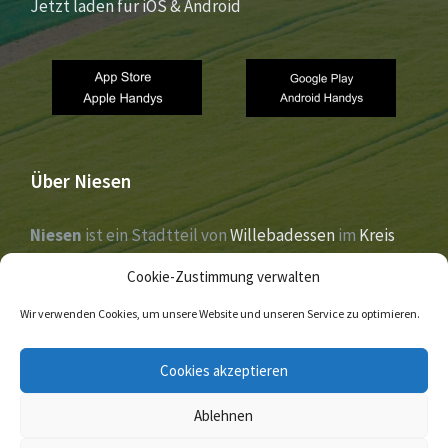
Jetzt laden für iOS & Android
Über Niesen
Niesen
ist ein Stadtteil von
Willebadessen
im
Kreis
Höxter
,
Nordrhein-Westfalen
. Der Ort liegt im Tal der
Cookie-Zustimmung verwalten
Nethe
und wurde 1273 erstmals urkundlich erwähnt.
Wir verwenden Cookies, um unsere Website und unseren Service zu optimieren.
E-
Facebook
Twitter
Cookies akzeptieren
Mail
Ablehnen
© 2026 Niesen