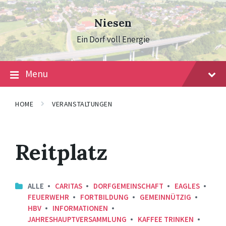
Skip
Skip
Skip
to
to
to
Niesen
content
main
footer
navigation
Ein Dorf voll Energie
Menu
HOME
VERANSTALTUNGEN
Reitplatz
ALLE
CARITAS
DORFGEMEINSCHAFT
EAGLES
FEUERWEHR
FORTBILDUNG
GEMEINNÜTZIG
HBV
INFORMATIONEN
JAHRESHAUPTVERSAMMLUNG
KAFFEE TRINKEN