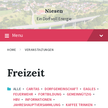
Skip
Skip
Skip
to
to
to
Niesen
content
main
footer
navigation
Ein Dorf voll Energie
Menu
HOME
VERANSTALTUNGEN
Freizeit
ALLE
CARITAS
DORFGEMEINSCHAFT
EAGLES
FEUERWEHR
FORTBILDUNG
GEMEINNÜTZIG
HBV
INFORMATIONEN
JAHRESHAUPTVERSAMMLUNG
KAFFEE TRINKEN