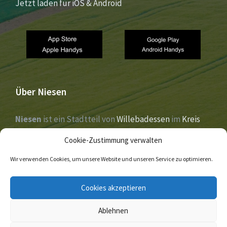
Jetzt laden für iOS & Android
Über Niesen
Niesen
ist ein Stadtteil von
Willebadessen
im
Kreis
Höxter
,
Nordrhein-Westfalen
. Der Ort liegt im Tal der
Cookie-Zustimmung verwalten
Nethe
und wurde 1273 erstmals urkundlich erwähnt.
Wir verwenden Cookies, um unsere Website und unseren Service zu optimieren.
E-
Facebook
Twitter
Cookies akzeptieren
Mail
Ablehnen
© 2026 Niesen