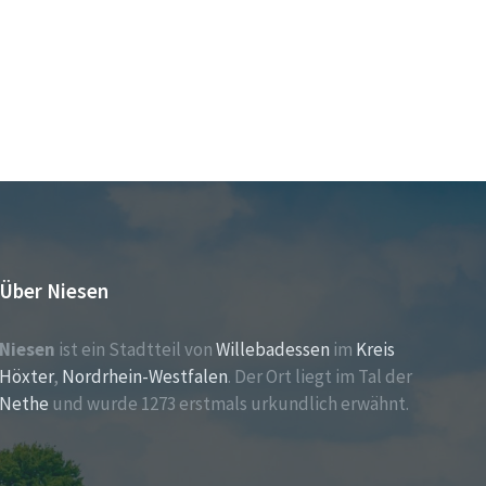
Über Niesen
Niesen
ist ein Stadtteil von
Willebadessen
im
Kreis
Höxter
,
Nordrhein-Westfalen
. Der Ort liegt im Tal der
Nethe
und wurde 1273 erstmals urkundlich erwähnt.