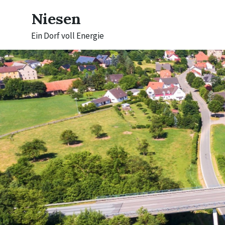
Skip
Skip
Skip
to
to
to
Niesen
content
main
footer
navigation
Ein Dorf voll Energie