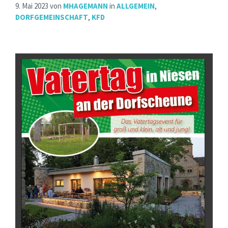
9. Mai 2023
von
MHAGEMANN
in
ALLGEMEIN
,
DORFGEMEINSCHAFT
,
KFD