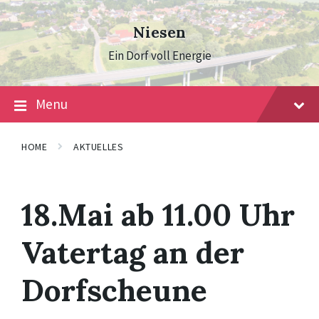
Skip
Skip
Skip
to
to
to
Niesen
content
main
footer
navigation
Ein Dorf voll Energie
Menu
HOME
AKTUELLES
18.Mai ab 11.00 Uhr
Vatertag an der
Dorfscheune