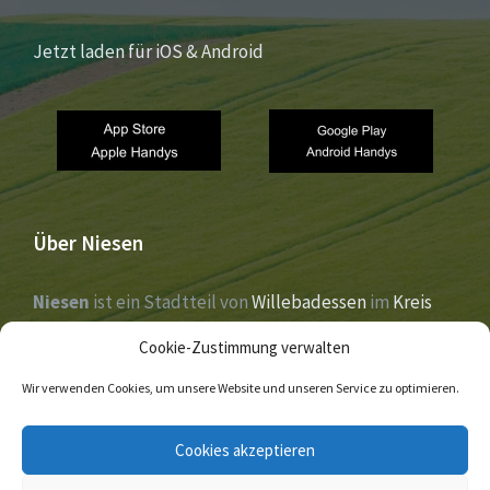
Jetzt laden für iOS & Android
Über Niesen
Niesen
ist ein Stadtteil von
Willebadessen
im
Kreis
Höxter
,
Nordrhein-Westfalen
. Der Ort liegt im Tal der
Cookie-Zustimmung verwalten
Nethe
und wurde 1273 erstmals urkundlich erwähnt.
Wir verwenden Cookies, um unsere Website und unseren Service zu optimieren.
E-
Facebook
Twitter
Cookies akzeptieren
Mail