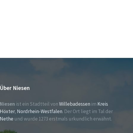
Über Niesen
Niesen
ist ein Stadtteil von
Willebadessen
im
Kreis
Höxter
,
Nordrhein-Westfalen
. Der Ort liegt im Tal der
Nethe
und wurde 1273 erstmals urkundlich erwähnt.