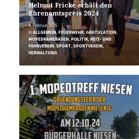
Helmut Fricke erhält den
Ehrenamtspreis 2024
4. Februar 2025
in
ALLGEMEIN
,
FEUERWEHR
,
GRATULATION
,
MOPEDKAMERADEN
,
POLITIK
,
REIT- UND
FAHRVEREIN
,
SPORT
,
SPORTVEREIN
,
VERWALTUNG
Mehr
erfahren