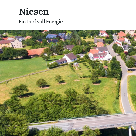
Skip
Skip
Skip
to
to
to
Niesen
content
main
footer
navigation
Ein Dorf voll Energie