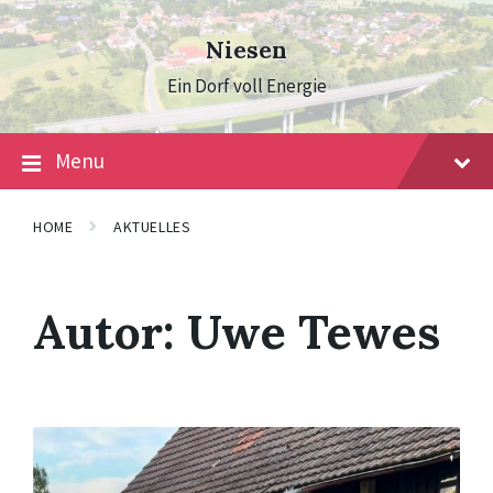
Skip
Skip
Skip
to
to
to
Niesen
content
main
footer
navigation
Ein Dorf voll Energie
Menu
HOME
AKTUELLES
Autor:
Uwe Tewes
Mehr
erfahren