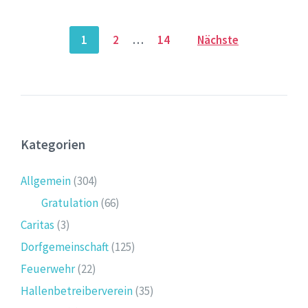
Seitennummerierung
1
2
…
14
Nächste
der
Beiträge
Kategorien
Allgemein
(304)
Gratulation
(66)
Caritas
(3)
Dorfgemeinschaft
(125)
Feuerwehr
(22)
Hallenbetreiberverein
(35)