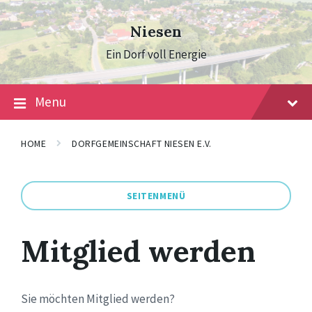
Skip
Skip
Skip
to
to
to
Niesen
content
main
footer
navigation
Ein Dorf voll Energie
Menu
HOME
DORFGEMEINSCHAFT NIESEN E.V.
SEITENMENÜ
Mitglied werden
Sie möchten Mitglied werden?