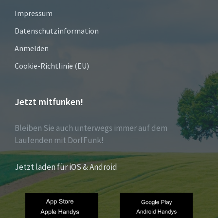
Impressum
Datenschutzinformation
Anmelden
Cookie-Richtlinie (EU)
Jetzt mitfunken!
Bleiben Sie auch unterwegs immer auf dem
Laufenden mit DorfFunk!
Jetzt laden für iOS & Android