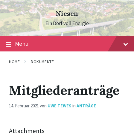
Skip
Skip
Skip
to
to
to
Niesen
content
main
footer
navigation
Ein Dorf voll Energie
Menu
HOME
DOKUMENTE
Mitgliederanträge
14. Februar 2021
von
UWE TEWES
in
ANTRÄGE
Attachments