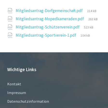
File
Mitgliedsantrag-Dorfgemeinschaft.pdf
214 kB
size:
File
Mitgliedsantrag-Mopedkameraden.pdf
263 kB
size:
File
Mitgliedsantrag-Schützenverein.pdf
523 kB
size:
File
Mitgliedsantrag-Sportverein-1.pdf
104 kB
size:
Wichtige Links
Kontakt
Impressum
Datenschutzinformation