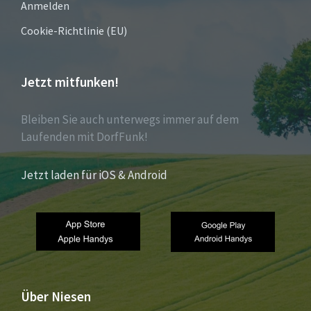
Anmelden
Cookie-Richtlinie (EU)
Jetzt mitfunken!
Bleiben Sie auch unterwegs immer auf dem
Laufenden mit DorfFunk!
Jetzt laden für iOS & Android
Über Niesen