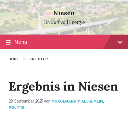
Skip
Skip
Skip
to
to
to
Niesen
content
main
footer
navigation
Ein Dorf voll Energie
Menu
HOME
AKTUELLES
Ergebnis in Niesen
29. September 2025
von
MHAGEMANN
in
ALLGEMEIN
,
POLITIK