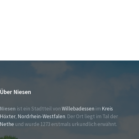
Über Niesen
Niesen
ist ein Stadtteil von
Willebadessen
im
Kreis
Höxter
,
Nordrhein-Westfalen
. Der Ort liegt im Tal der
Nethe
und wurde 1273 erstmals urkundlich erwähnt.