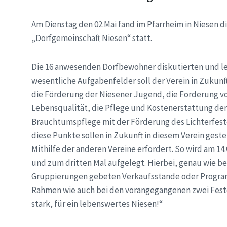
Am Dienstag den 02.Mai fand im Pfarrheim in Niesen 
„Dorfgemeinschaft Niesen“ statt.
Die 16 anwesenden Dorfbewohner diskutierten und legt
wesentliche Aufgabenfelder soll der Verein in Zukunft
die Förderung der Niesener Jugend, die Förderung vo
Lebensqualität, die Pflege und Kostenerstattung d
Brauchtumspflege mit der Förderung des Lichterfeste
diese Punkte sollen in Zukunft in diesem Verein gest
Mithilfe der anderen Vereine erfordert. So wird am 1
und zum dritten Mal aufgelegt. Hierbei, genau wie b
Gruppierungen gebeten Verkaufsstände oder Progra
Rahmen wie auch bei den vorangegangenen zwei Feste
stark, für ein lebenswertes Niesen!“