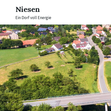
Skip
Skip
Skip
to
to
to
Niesen
content
main
footer
navigation
Ein Dorf voll Energie