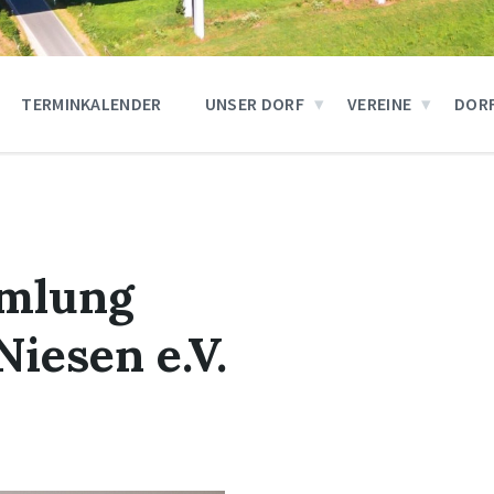
TERMINKALENDER
UNSER DORF
VEREINE
DOR
mlung
iesen e.V.