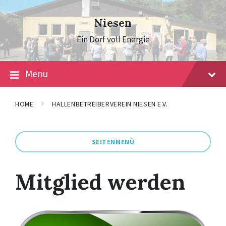
Skip
Skip
Skip
to
to
to
Niesen
content
main
footer
navigation
Ein Dorf voll Energie
Menu
HOME
HALLENBETREIBERVEREIN NIESEN E.V.
SEITENMENÜ
Mitglied werden