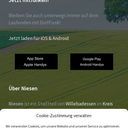
Jetzt mitfunken!
Bleiben Sie auch unterwegs immer auf dem
Laufenden mit DorfFunk!
Jetzt laden für iOS & Android
Über Niesen
Niesen
ist ein Stadtteil von
Willebadessen
im
Kreis
Höxter
,
Nordrhein-Westfalen
. Der Ort liegt im Tal der
Cookie-Zustimmung verwalten
Nethe
und wurde 1273 erstmals urkundlich erwähnt.
Wir verwenden Cookies, um unsere Website und unseren Service zu optimieren.