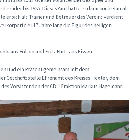
on 1978 bis 1981 zweiter Vorsitzender des Spiel und
sitzender bis 1985. Dieses Amt hatte er dann noch einmal
 er sich als Trainer und Betreuer des Vereins verdient
erkörperte er 17 Jahre lang die Figur des heiligen
hle aus Fölsen und Fritz Nutt aus Eissen.
den und ein Präsent gemeinsam mit dem
der Geschäftsstelle Ehrenamt des Kreises Höxter, dem
d des Vorsitzenden der CDU Fraktion Markus Hagemann.