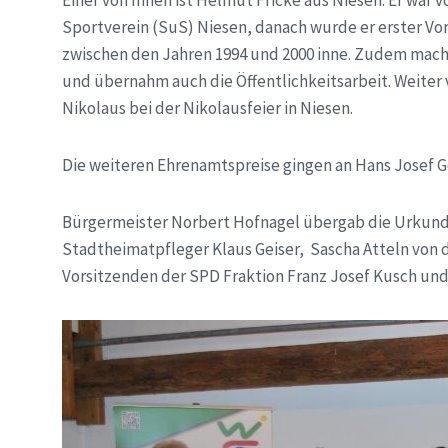
Einer von Ihnen ist Helmut Fricke aus Niesen. Er war v
Sportverein (SuS) Niesen, danach wurde er erster Vor
zwischen den Jahren 1994 und 2000 inne. Zudem machte
und übernahm auch die Öffentlichkeitsarbeit. Weiter v
Nikolaus bei der Nikolausfeier in Niesen.
Die weiteren Ehrenamtspreise gingen an Hans Josef Ge
Bürgermeister Norbert Hofnagel übergab die Urkun
Stadtheimatpfleger Klaus Geiser, Sascha Atteln von 
Vorsitzenden der SPD Fraktion Franz Josef Kusch un