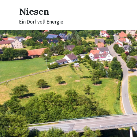
Skip
Skip
Skip
to
to
to
Niesen
content
main
footer
navigation
Ein Dorf voll Energie