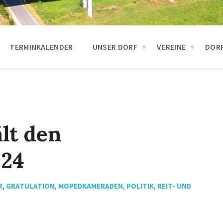
TERMINKALENDER
UNSER DORF
VEREINE
DOR
lt den
024
R
,
GRATULATION
,
MOPEDKAMERADEN
,
POLITIK
,
REIT- UND