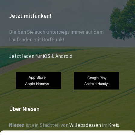
Jetzt mitfunken!
Bleiben Sie auch unterwegs immer auf dem
Laufenden mit DorfFunk!
Jetzt laden für iOS & Android
Über Niesen
Niesen
ist ein Stadtteil von
Willebadessen
im
Kreis
Höxter
,
Nordrhein-Westfalen
. Der Ort liegt im Tal der