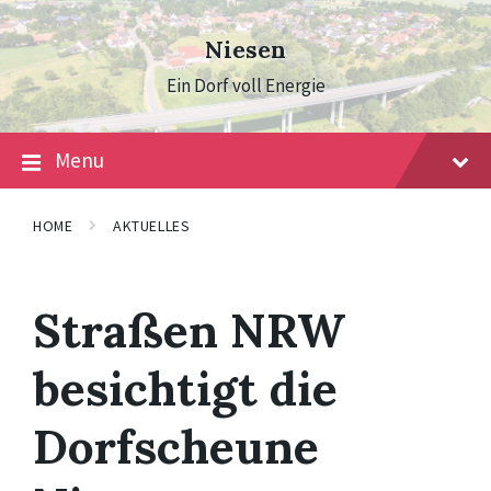
Skip
Skip
Skip
to
to
to
Niesen
content
main
footer
navigation
Ein Dorf voll Energie
Menu
HOME
AKTUELLES
Straßen NRW
besichtigt die
Dorfscheune