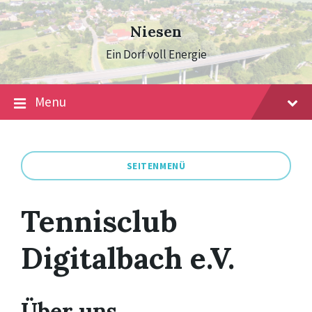
Skip
Skip
Skip
to
to
to
Niesen
content
main
footer
navigation
Ein Dorf voll Energie
Menu
SEITENMENÜ
Tennisclub
Digitalbach e.V.
Über uns