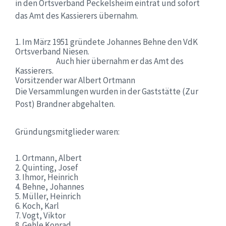
in den Ortsverband
Peckelsheim
eintrat und sofort
das Amt des Kassierers übernahm.
1.
Im
März
1951
gründete
Johannes Behne
den
VdK
Ortsverband Niesen.
Auch hier übernahm er das Amt des
Kassierers.
Vorsitzender war
Albert Ortmann
Die
Versammlungen wurden in der Gaststätte (Zur
Post) Brandner abgehalten.
Gründungsmitglieder waren:
1.
Ortmann, Albert
2.
Quinting
, Josef
3.
Ihmor
, Heinrich
4.
Behne, Johannes
5.
Müller, Heinrich
6.
Koch, Karl
7.
Vogt, Viktor
8.
Gehle
Konrad