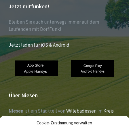
Jetzt mitfunken!
Bleiben Sie auch unterwegs immer auf dem
Laufenden mit DorfFunk!
Jetzt laden für iOS & Android
Über Niesen
Niesen
ist ein Stadtteil von
Willebadessen
im
Kreis
Höxter
,
Nordrhein-Westfalen
. Der Ort liegt im Tal der
Cookie-Zustimmung verwalten
Nethe
und wurde 1273 erstmals urkundlich erwähnt.