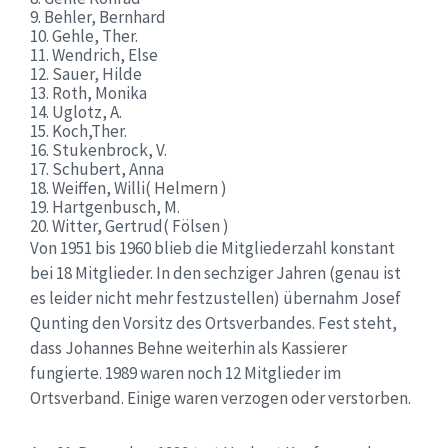
9.
Behler, Bernhard
10.
Gehle
,
Ther
.
11.
Wendrich
, Else
12.
Sauer, Hilde
13.
Roth, Monika
14.
Uglotz
, A.
15.
Koch,Th
er
.
16.
Stukenbrock, V.
17.
Schubert, A
nna
18.
Weiffen
, Willi
( Helmern )
19.
Hartgenbusch, M.
20.
Witter, Gertrud
(
Fölsen
)
Von 1951 bis 1960 blieb die Mitgliederzahl konstant
bei
18
Mitglieder
.
In den sechziger Jahren
(genau
ist
es leider nicht mehr festzustellen
)
übernahm Josef
Qunting
den Vorsitz des Ortsverbandes. Fest steht,
dass Johannes Behne weiterhin als Kassierer
fungierte.
1989 waren noch 12 Mitglieder im
Ortsverband. Einige waren verzogen oder verstorben.