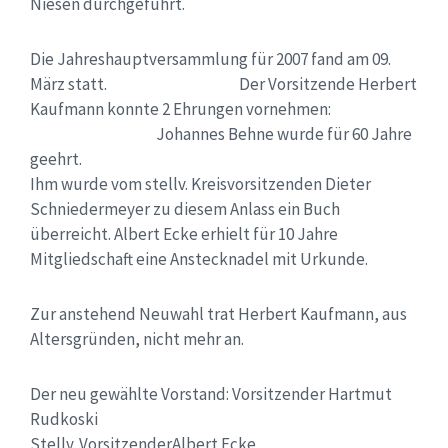
Niesen durchgeführt.
Die Jahreshauptversammlung
für 2007 fand am 09.
März statt.
Der Vorsitzende Herbert
Kaufmann konnte 2 Ehrungen vornehmen:
Johannes Behne wurde für 60 Jahre
geehrt.
Ihm wurde vom st
ellv
. Kreisvorsitzenden Dieter
Schniedermeyer
zu diesem Anlass ein Buch
überreicht.
Albert Ecke erhielt für 10 Jahre
Mitgliedschaft eine Anstecknadel mit Urkunde.
Zur anstehend Neuwahl trat Herbert Kaufmann, aus
Altersgründen, nicht mehr an.
Der neu gewählte Vorstand:
Vorsitzender
​​
Hartmut
Rudkoski
Stellv. Vorsitzender
Albert Ecke