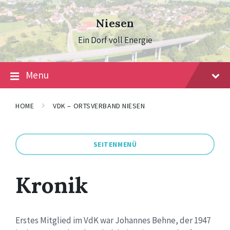
Skip
Skip
Skip
to
to
to
Niesen
content
main
footer
navigation
Ein Dorf voll Energie
Menu
HOME
VDK – ORTSVERBAND NIESEN
SEITENMENÜ
Kronik
Erstes Mitglied im
VdK
war
Johannes Behne
,
der
1947