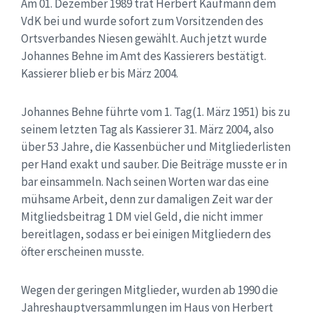
Am 01. Dezember 1989 trat Herbert Kaufmann dem
VdK
bei und wurde sofort zum Vorsitzenden des
Ortsverbandes Niesen gewählt.
Auch jetzt wurde
Johannes Behne im Amt des Kassierers bestätigt.
Kassierer blieb er bis März 2004.
Johannes Behne führte vom 1. Tag
(1. März 1951) bis zu
seinem letzten Tag als Kassierer 31. März 2004, also
über 53 Jahre, die Kassenbücher und Mitgliederlisten
per Hand
exakt
und sauber.
Die Beiträge musste er in
bar einsammeln. Nach seinen Worten war das eine
mühsame
Arbeit, denn zur damaligen Zeit war der
Mitgliedsbeitrag 1 DM viel Geld, die nicht immer
bereitlagen, sodass er bei einigen Mitgliedern des
öfter erscheinen
musste
.
Wegen der geringen Mitglieder, wurden ab 1990 die
Jahreshauptversammlungen im Haus von
Herbert