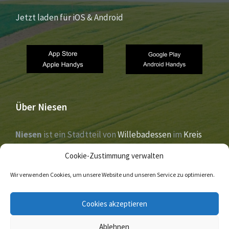
Jetzt laden für iOS & Android
Über Niesen
Niesen
ist ein Stadtteil von
Willebadessen
im
Kreis
Höxter
,
Nordrhein-Westfalen
. Der Ort liegt im Tal der
Cookie-Zustimmung verwalten
Nethe
und wurde 1273 erstmals urkundlich erwähnt.
Wir verwenden Cookies, um unsere Website und unseren Service zu optimieren.
E-
Facebook
Twitter
Cookies akzeptieren
Mail
Ablehnen