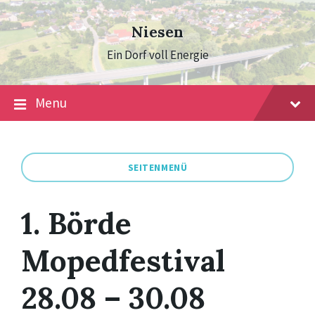
Skip
Skip
Skip
to
to
to
Niesen
content
main
footer
navigation
Ein Dorf voll Energie
Menu
SEITENMENÜ
1. Börde
Mopedfestival
28.08 – 30.08