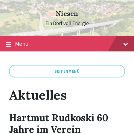
Skip
Skip
Skip
to
to
to
Niesen
content
main
footer
navigation
Ein Dorf voll Energie
Menu
SEITENMENÜ
Aktuelles
Hartmut Rudkoski 60
Jahre im Verein