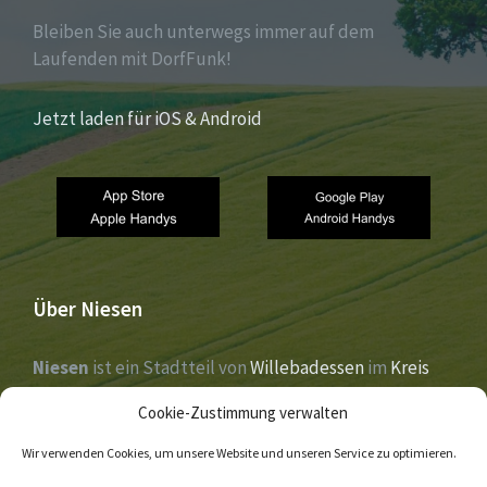
Bleiben Sie auch unterwegs immer auf dem
Laufenden mit DorfFunk!
Jetzt laden für iOS & Android
Über Niesen
Niesen
ist ein Stadtteil von
Willebadessen
im
Kreis
Höxter
,
Nordrhein-Westfalen
. Der Ort liegt im Tal der
Cookie-Zustimmung verwalten
Nethe
und wurde 1273 erstmals urkundlich erwähnt.
Wir verwenden Cookies, um unsere Website und unseren Service zu optimieren.