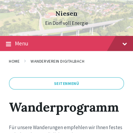
Skip
Skip
Skip
to
to
to
Niesen
content
main
footer
navigation
Ein Dorf voll Energie
Menu
HOME
WANDERVEREIN DIGITALBACH
SEITENMENÜ
Wanderprogramm
Für unsere Wanderungen empfehlen wir Ihnen festes