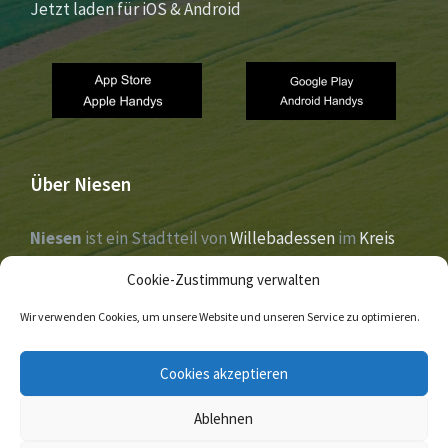
Jetzt laden für iOS & Android
Über Niesen
Niesen
ist ein Stadtteil von
Willebadessen
im
Kreis
Höxter
,
Nordrhein-Westfalen
. Der Ort liegt im Tal der
Cookie-Zustimmung verwalten
Nethe
und wurde 1273 erstmals urkundlich erwähnt.
Wir verwenden Cookies, um unsere Website und unseren Service zu optimieren.
E-
Facebook
Twitter
Cookies akzeptieren
Mail
Ablehnen
© 2026 Niesen