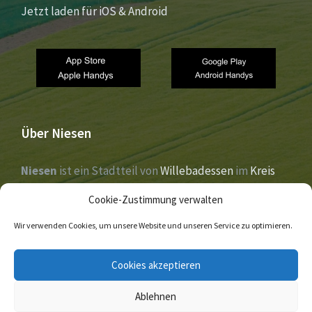
Jetzt laden für iOS & Android
Über Niesen
Niesen
ist ein Stadtteil von
Willebadessen
im
Kreis
Höxter
,
Nordrhein-Westfalen
. Der Ort liegt im Tal der
Cookie-Zustimmung verwalten
Nethe
und wurde 1273 erstmals urkundlich erwähnt.
Wir verwenden Cookies, um unsere Website und unseren Service zu optimieren.
E-
Facebook
Twitter
Cookies akzeptieren
Mail
Ablehnen