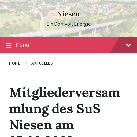
Skip
Skip
Skip
to
to
to
Niesen
content
main
footer
navigation
Ein Dorf voll Energie
Menu
HOME
AKTUELLES
Mitgliederversam
mlung des SuS
Niesen am