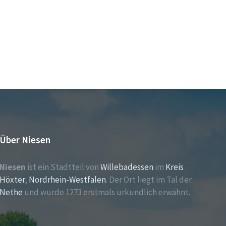
Über Niesen
Niesen
ist ein Stadtteil von
Willebadessen
im
Kreis
Höxter
,
Nordrhein-Westfalen
. Der Ort liegt im Tal der
Nethe
und wurde 1273 erstmals urkundlich erwähnt.