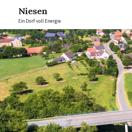
Skip
Skip
Skip
to
to
to
Niesen
content
main
footer
navigation
Ein Dorf voll Energie