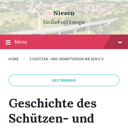
Skip
Skip
Skip
to
to
to
Niesen
content
main
footer
navigation
Ein Dorf voll Energie
Menu
HOME
SCHÜTZEN- UND HEIMATVEREIN NIESEN E.V.
SEITENMENÜ
Geschichte des
Schützen- und