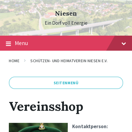
Skip
Skip
Skip
to
to
to
Niesen
content
main
footer
navigation
Ein Dorf voll Energie
Menu
HOME
SCHÜTZEN- UND HEIMATVEREIN NIESEN E.V.
SEITENMENÜ
Vereinsshop
Kontaktperson: