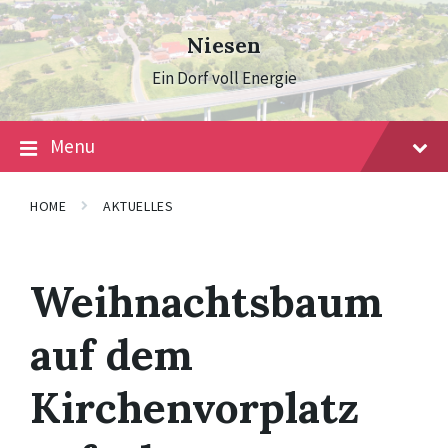
Skip
Skip
Skip
to
to
to
Niesen
content
main
footer
navigation
Ein Dorf voll Energie
Menu
HOME
AKTUELLES
Weihnachtsbaum
auf dem
Kirchenvorplatz