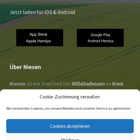
Jetzt laden für iOS & Android
Über Niesen
Niesen
ist ein Stadtteil von
Willebadessen
im
Kreis
Höxter
,
Nordrhein-Westfalen
. Der Ort liegt im Tal der
Cookie-Zustimmung verwalten
Nethe
und wurde 1273 erstmals urkundlich erwähnt.
Wir verwenden Cookies, um unsere Website und unseren Service zu optimieren.
E-
Facebook
Twitter
Cookies akzeptieren
Mail